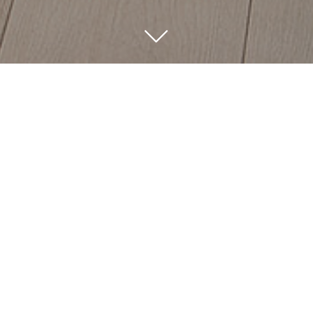
EL DESPACHO
TUBAU & LAJARA & ECHAVARRI ES UN DESPACHO
DEDICADO EXCLUSIVAMENTE AL DERECHO PENAL,
PRESTANDO ASESORAMIENTO Y EJERCIENDO ANTE LOS
TRIBUNALES LA DEFENSA DE LOS INTERESES TANTO DE
PERSONAS FÍSICAS COMO JURÍDICAS